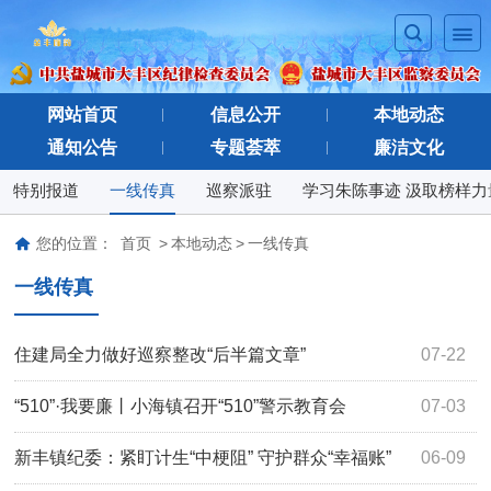
网站首页
信息公开
本地动态
通知公告
专题荟萃
廉洁文化
特别报道
一线传真
巡察派驻
学习朱陈事迹 汲取榜样力
您的位置：
首页
>
本地动态
>
一线传真
一线传真
住建局全力做好巡察整改“后半篇文章”
07-22
“510”·我要廉丨小海镇召开“510”警示教育会
07-03
新丰镇纪委：紧盯计生“中梗阻” 守护群众“幸福账”
06-09