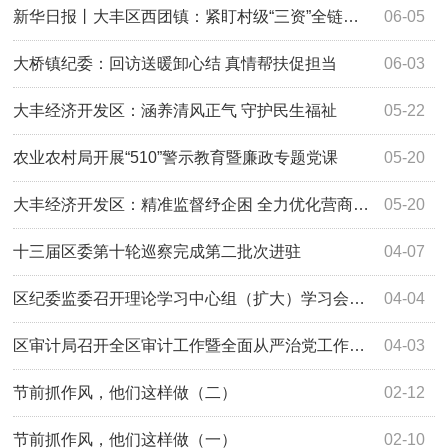
新华日报丨大丰区西团镇：紧盯村级“三资”全链条监管 严防“微腐败”
06-05
大桥镇纪委：回访送暖卸心结 真情帮扶促担当
06-03
大丰经济开发区：涵养清风正气 守护民生福祉
05-22
农业农村局开展“510”警示教育暨廉政专题党课
05-20
大丰经济开发区：精准监督纾企困 全力优化营商环境
05-20
十三届区委第十轮巡察完成第二批次进驻
04-07
区纪委监委召开理论学习中心组（扩大）学习会暨月度工作例会
04-04
区审计局召开全区审计工作暨全面从严治党工作会议
04-03
节前抓作风，他们这样做（二）
02-12
节前抓作风，他们这样做（一）
02-10