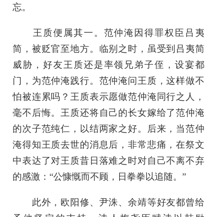
忘。
王质便属其一。范仲淹因得罪权臣吕夷
简，被贬官至地方。临别之时，虽受到吕夷简
威胁，好友王质还是率领兄弟子侄，设宴都
门，为范仲淹践行。范仲淹问王质，这样做不
怕被连累吗？王质表示愿做范仲淹同行之人，
毫不后悔。王质还将自己的长女嫁给了范仲淹
的次子范纯仁，以结两家之好。后来，当范仲
淹得知王质去世的消息后，非常悲痛，在祭文
中表达了对王质昔日落难之时对自己不离不弃
的感激：“公慷慨而不顾，日拳拳以追随。”
此外，欧阳修、尹洙、余靖等好友都曾给