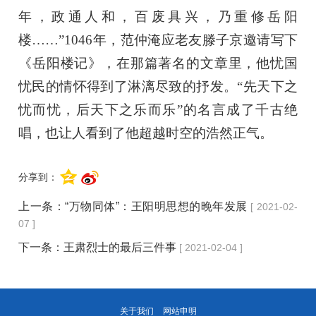
年，政通人和，百废具兴，乃重修岳阳
楼……”1046年，范仲淹应老友滕子京邀请写下
《岳阳楼记》，在那篇著名的文章里，他忧国
忧民的情怀得到了淋漓尽致的抒发。“先天下之
忧而忧，后天下之乐而乐”的名言成了千古绝
唱，也让人看到了他超越时空的浩然正气。
分享到：
上一条：
“万物同体”：王阳明思想的晚年发展
[ 2021-02-
07 ]
下一条：
王肃烈士的最后三件事
[ 2021-02-04 ]
关于我们
网站申明