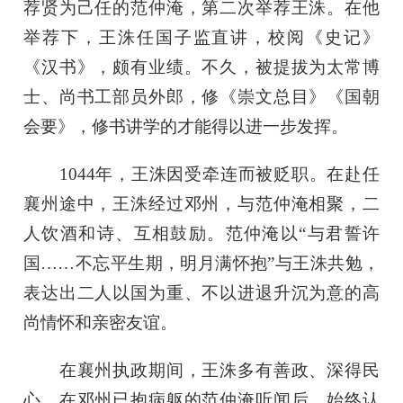
荐贤为己任的范仲淹，第二次举荐王洙。在他
举荐下，王洙任国子监直讲，校阅《史记》
《汉书》，颇有业绩。不久，被提拔为太常博
士、尚书工部员外郎，修《崇文总目》《国朝
会要》，修书讲学的才能得以进一步发挥。
1044年，王洙因受牵连而被贬职。在赴任
襄州途中，王洙经过邓州，与范仲淹相聚，二
人饮酒和诗、互相鼓励。范仲淹以“与君誓许
国……不忘平生期，明月满怀抱”与王洙共勉，
表达出二人以国为重、不以进退升沉为意的高
尚情怀和亲密友谊。
在襄州执政期间，王洙多有善政、深得民
心。在邓州已抱病躯的范仲淹听闻后，始终认