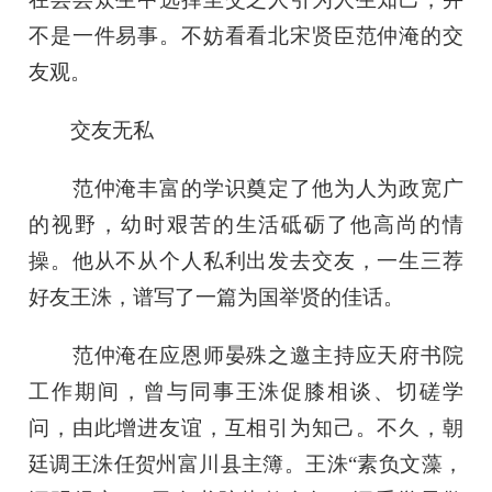
不是一件易事。不妨看看北宋贤臣范仲淹的交
友观。
交友无私
范仲淹丰富的学识奠定了他为人为政宽广
的视野，幼时艰苦的生活砥砺了他高尚的情
操。他从不从个人私利出发去交友，一生三荐
好友王洙，谱写了一篇为国举贤的佳话。
范仲淹在应恩师晏殊之邀主持应天府书院
工作期间，曾与同事王洙促膝相谈、切磋学
问，由此增进友谊，互相引为知己。不久，朝
廷调王洙任贺州富川县主簿。王洙“素负文藻，