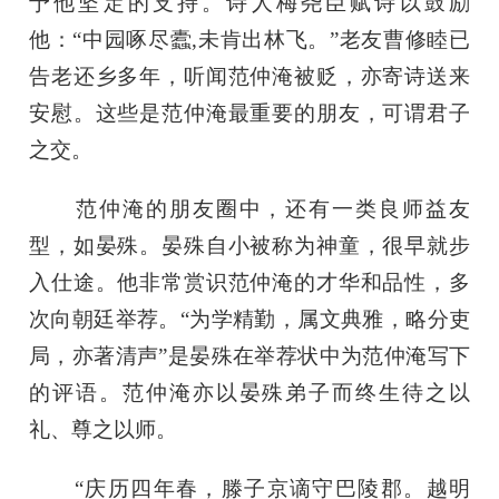
予他坚定的支持。诗人梅尧臣赋诗以鼓励
他：“中园啄尽蠹,未肯出林飞。”老友曹修睦已
告老还乡多年，听闻范仲淹被贬，亦寄诗送来
安慰。这些是范仲淹最重要的朋友，可谓君子
之交。
范仲淹的朋友圈中，还有一类良师益友
型，如晏殊。晏殊自小被称为神童，很早就步
入仕途。他非常赏识范仲淹的才华和品性，多
次向朝廷举荐。“为学精勤，属文典雅，略分吏
局，亦著清声”是晏殊在举荐状中为范仲淹写下
的评语。范仲淹亦以晏殊弟子而终生待之以
礼、尊之以师。
“庆历四年春，滕子京谪守巴陵郡。越明