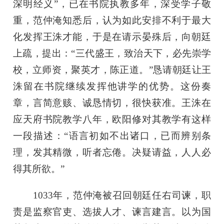
深明经义”，已在书院执教多年，深受学子敬
重，范仲淹知悉后，认为如此安排不利于最大
化发挥王洙才能，于是在请示晏殊后，向朝廷
上疏，提出：“三代盛王，致治天下，必先崇学
校，立师资，聚英才，陈正道。”恳请朝廷让王
洙留在书院继续发挥他讲学的优势。这份奏
章，言简意赅、诚恳情切，很快获准。王洙在
应天府书院教学八年，欧阳修对其教学有这样
一段描述：“语言初如不出诸口，已而辨别条
理，发其精微，听者忘倦。决疑请益，人人必
得其所欲。”
1033年，范仲淹被召回朝廷任右司谏，职
责是监察官吏、选拔人才、谏言建言。以为国