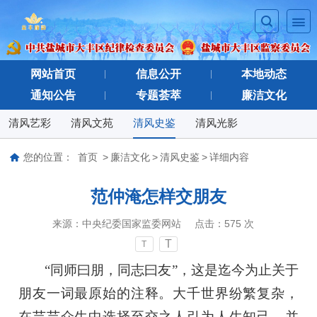
网站首页
信息公开
本地动态
通知公告
专题荟萃
廉洁文化
清风艺彩
清风文苑
清风史鉴
清风光影
您的位置：
首页
>
廉洁文化
>
清风史鉴
>
详细内容
范仲淹怎样交朋友
来源：
中央纪委国家监委网站
点击：
575
次
T
T
“同师曰朋，同志曰友”，这是迄今为止关于
朋友一词最原始的注释。大千世界纷繁复杂，
在芸芸众生中选择至交之人引为人生知己，并