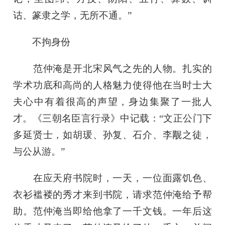
诂、篆隶之学，无所不通。”
不拘身份
范仲淹是开北宋风气之先的人物。扎实的
学术功底和高尚的人格魅力使得他在当时士大
夫心中有着很高的声望，身边集聚了一批人
才。《三朝名臣言行录》中记载：“文正公门下
多延贤士，如胡瑗、孙复、石介、李觏之徒，
与公从游。”
在应天府书院时，一天，一位面露饥色、
衣衫褴褛的秀才来到书院，请求范仲淹给予帮
助。范仲淹当即给他拿了一千文钱。一年后这