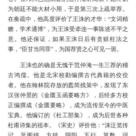
为朝廷不能大材小用，于是第三次上疏举荐。
在奏疏中，他高度评价了王洙的才华：“文词精
赡，学术通博”，为王洙受牵连一事陈述不平之
意。他还保证，如果王洙日后有贪赃枉法之
事，“臣甘当同罪”，为国荐贤之心可见一斑。
王洙也的确是无愧于范仲淹一生三荐的稽
古鸿儒。他是北宋校勘编撰古代典籍的佼佼
者。他在翰林院存放的蠹简残策中，发现了东
汉张仲景的《金匮玉函要略方》，后经多方校
正编撰成《金匮要略》，成为流传至今的中医
宝典。他编订的《杜工部集》，成为后世各种
杜甫诗集的祖本。《宋史》评价他：“洙泛览传
记，至图纬、方技、阴阳、五行、算数、训