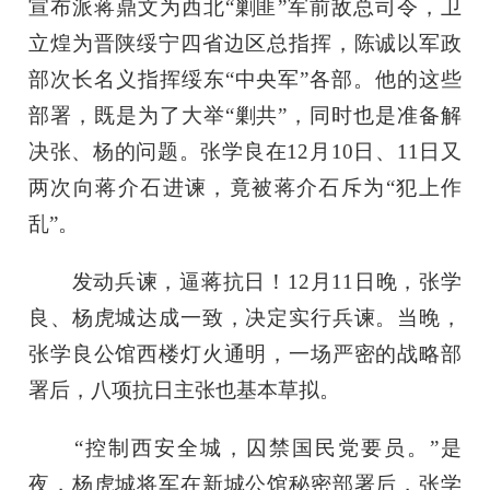
宣布派蒋鼎文为西北“剿匪”军前敌总司令，卫
立煌为晋陕绥宁四省边区总指挥，陈诚以军政
部次长名义指挥绥东“中央军”各部。他的这些
部署，既是为了大举“剿共”，同时也是准备解
决张、杨的问题。张学良在12月10日、11日又
两次向蒋介石进谏，竟被蒋介石斥为“犯上作
乱”。
发动兵谏，逼蒋抗日！12月11日晚，张学
良、杨虎城达成一致，决定实行兵谏。当晚，
张学良公馆西楼灯火通明，一场严密的战略部
署后，八项抗日主张也基本草拟。
“控制西安全城，囚禁国民党要员。”是
夜，杨虎城将军在新城公馆秘密部署后，张学