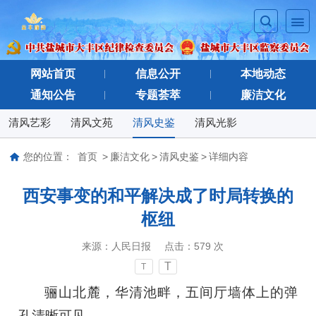
网站首页
信息公开
本地动态
通知公告
专题荟萃
廉洁文化
清风艺彩
清风文苑
清风史鉴
清风光影
您的位置：
首页
>
廉洁文化
>
清风史鉴
>
详细内容
西安事变的和平解决成了时局转换的
枢纽
来源：
人民日报
点击：
579
次
T
T
骊山北麓，华清池畔，五间厅墙体上的弹
孔清晰可见。