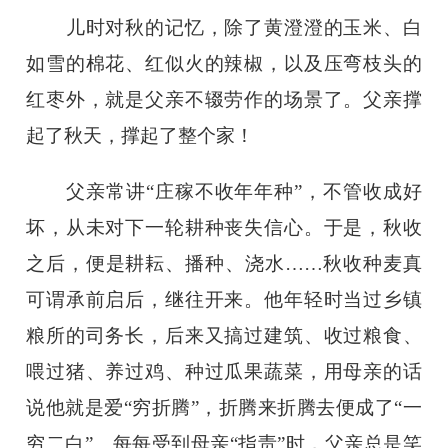
儿时对秋的记忆，除了黄澄澄的玉米、白
如雪的棉花、红似火的辣椒，以及压弯枝头的
红枣外，就是父亲不辍劳作的场景了。父亲撑
起了秋天，撑起了整个家！
父亲常讲
“庄稼不收年年种”，不管收成好
坏，从未对下一轮耕种丧失信心。于是，秋收
之后，便是耕耘、播种、浇水……秋收种麦真
可谓承前启后，继往开来。他年轻时当过乡镇
粮所的司务长，后来又搞过建筑、收过粮食、
喂过猪、养过鸡、种过瓜果蔬菜，用母亲的话
说他就是爱“穷折腾”，折腾来折腾去便成了“一
穷二白”。每每受到母亲“指责”时，父亲总是笑