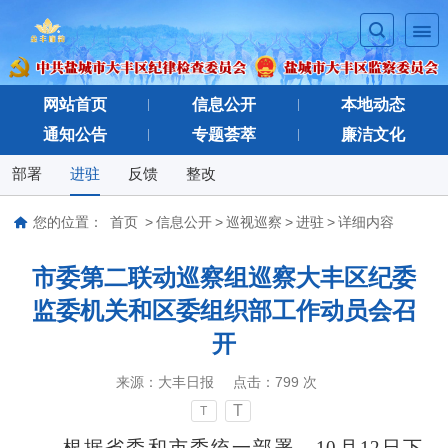
网站首页
信息公开
本地动态
通知公告
专题荟萃
廉洁文化
部署
进驻
反馈
整改
您的位置：
首页
>
信息公开
>
巡视巡察
>
进驻
>
详细内容
市委第二联动巡察组巡察大丰区纪委
监委机关和区委组织部工作动员会召
开
来源：
大丰日报
点击：
799
次
T
T
根据省委和市委统一部署，
10月12日下