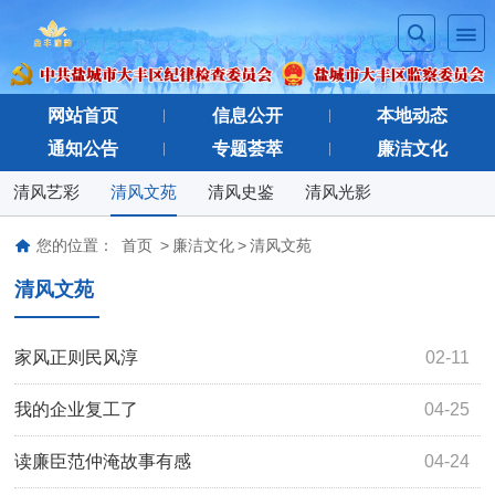
网站首页
信息公开
本地动态
通知公告
专题荟萃
廉洁文化
清风艺彩
清风文苑
清风史鉴
清风光影
您的位置：
首页
>
廉洁文化
>
清风文苑
清风文苑
家风正则民风淳
02-11
我的企业复工了
04-25
读廉臣范仲淹故事有感
04-24