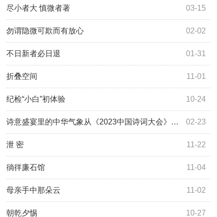
尽小者大 慎微者著
03-15
勿谓隐微可欺而有放心
02-02
不日新者必日退
01-31
折叠空间
11-01
纪检“小白”初体验
10-24
诗意盛宴里的中华气象从《2023中国诗词大会》品读生生不息的文化力量
02-23
泄 密
11-22
徜徉廉石馆
11-04
母亲手中那朵云
11-02
朝乾夕惕
10-27