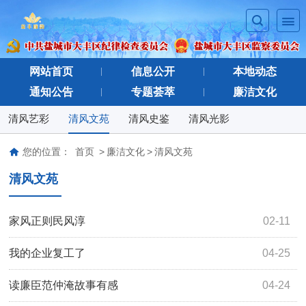
网站首页
信息公开
本地动态
通知公告
专题荟萃
廉洁文化
清风艺彩
清风文苑
清风史鉴
清风光影
您的位置：
首页
>
廉洁文化
>
清风文苑
清风文苑
家风正则民风淳
02-11
我的企业复工了
04-25
读廉臣范仲淹故事有感
04-24