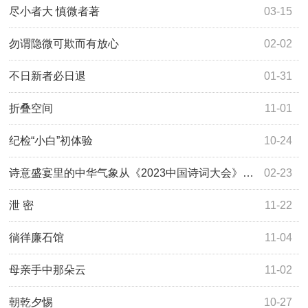
尽小者大 慎微者著
03-15
勿谓隐微可欺而有放心
02-02
不日新者必日退
01-31
折叠空间
11-01
纪检“小白”初体验
10-24
诗意盛宴里的中华气象从《2023中国诗词大会》品读生生不息的文化力量
02-23
泄 密
11-22
徜徉廉石馆
11-04
母亲手中那朵云
11-02
朝乾夕惕
10-27