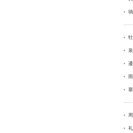
徜
牡
泉
逶
雨
塞
周
礼