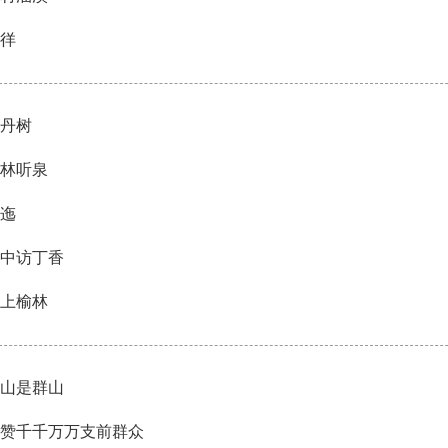
徉
丹树
林听泉
迤
中访丁香
上榆林
山是群山
赞千千万万支前群众